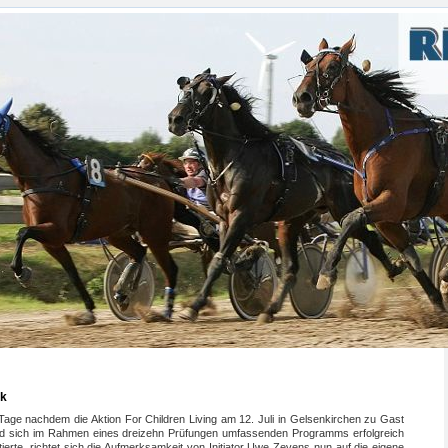
ck
 Tage nachdem die Aktion For Children Living am 12. Juli in Gelsenkirchen zu Gast
d sich im Rahmen eines dreizehn Prüfungen umfassenden Programms erfolgreich
ierte, richtet sich die Aufmerksamkeit von Initiator Uwe Zevens nun auf die eigene