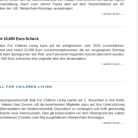
ranstaltung. Nach zwei Jahren Pause wird auf dem Heisterfeldshof am 20.
ber der »18. Niederrhein-Renntag« ausgetragen.
›
weiter lesen
…
cht 10.000 Euro-Scheck
tion For Children Living kann auf ein erfolgreiches Jahr 2025 zurückblicken.
amt sind stolze 10.000 Euro zusammengekommen, die am vergangenen Sonntag
ls beim Springturnier des Reit- und Fahrverein Asperden-Kessel überreicht wurden.
 560 Euro erbrachte eine originelle Idee des Veranstalters.
›
weiter lesen
…
LL FOR CHILDREN LIVING
itzergemeinschaft Stall For Children Living startet am 1. November in ihre fünfte
 Initiator Uwe Zevens ruft die bestehenden Mitglieder dazu auf, ihre Unterstützung
 Elterninitiative der Kinderkrebsklinik Düsseldorf zu verlängern und hofft gleichzeitig
lreiche neue Interessenten. Dies gilt insbesondere vor dem Hintergrund des zuletzt
rschiedenen Gründen zwei Mal ausgefallenen »Niederrhein-Renntags«.
›
weiter lesen
…