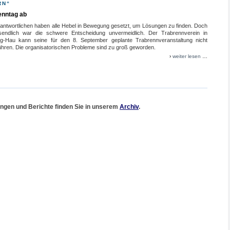
RN“
enntag ab
rantwortlichen haben alle Hebel in Bewegung gesetzt, um Lösungen zu finden. Doch
sendlich war die schwere Entscheidung unvermeidlich. Der Trabrennverein in
g-Hau kann seine für den 8. September geplante Trabrennveranstaltung nicht
ühren. Die organisatorischen Probleme sind zu groß geworden.
›
weiter lesen
…
ngen und Berichte finden Sie in unserem
Archiv
.