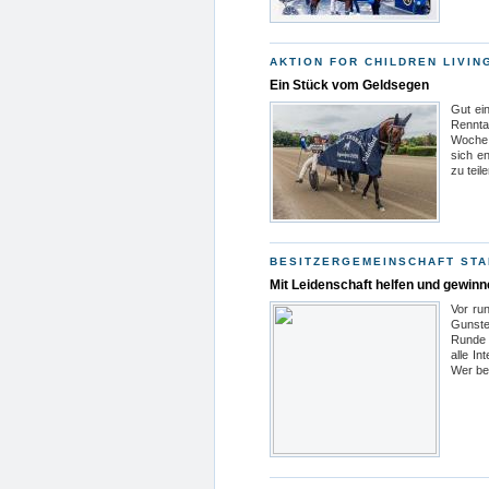
AKTION FOR CHILDREN LIVIN
Ein Stück vom Geldsegen
Gut ei
Rennta
Woche 
sich e
zu teil
BESITZERGEMEINSCHAFT STA
Mit Leidenschaft helfen und gewin
Vor ru
Gunsten
Runde 
alle In
Wer ber