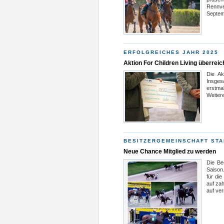
Rennve
Septem
ERFOLGREICHES JAHR 2025
Aktion For Children Living überrei
Die Ak
Insges
erstma
Weitere
BESITZERGEMEINSCHAFT STA
Neue Chance Mitglied zu werden
Die Bes
Saison.
für die
auf zah
auf ve