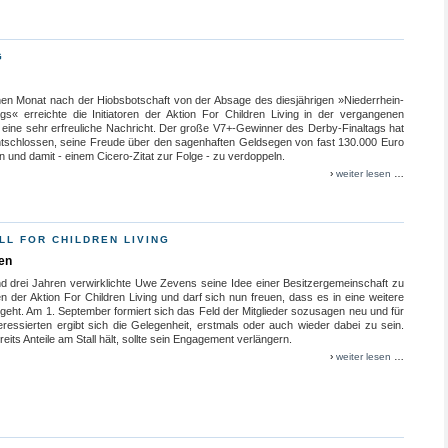
G
nen Monat nach der Hiobsbotschaft von der Absage des diesjährigen »Niederrhein-
gs« erreichte die Initiatoren der Aktion For Children Living in der vergangenen
eine sehr erfreuliche Nachricht. Der große V7+-Gewinner des Derby-Finaltags hat
ntschlossen, seine Freude über den sagenhaften Geldsegen von fast 130.000 Euro
en und damit - einem Cicero-Zitat zur Folge - zu verdoppeln.
›
weiter lesen
…
LL FOR CHILDREN LIVING
nen
nd drei Jahren verwirklichte Uwe Zevens seine Idee einer Besitzergemeinschaft zu
 der Aktion For Children Living und darf sich nun freuen, dass es in eine weitere
geht. Am 1. September formiert sich das Feld der Mitglieder sozusagen neu und für
teressierten ergibt sich die Gelegenheit, erstmals oder auch wieder dabei zu sein.
eits Anteile am Stall hält, sollte sein Engagement verlängern.
›
weiter lesen
…