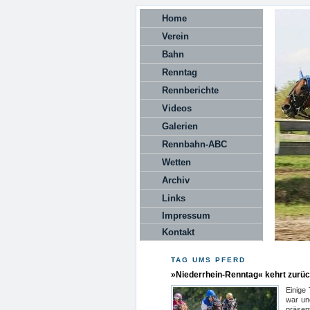
Home
Verein
Bahn
Renntag
Rennberichte
Videos
Galerien
Rennbahn-ABC
Wetten
Archiv
Links
Impressum
Kontakt
TAG UMS PFERD
»Niederrhein-Renntag« kehrt zurü
Einige
war un
präsent