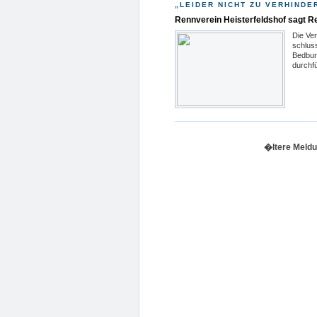
„LEIDER NICHT ZU VERHINDE
Rennverein Heisterfeldshof sagt R
Die Ve
schlus
Bedbur
durchf
�ltere Meldu