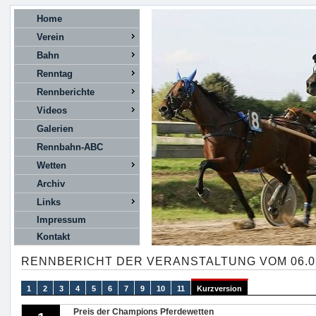
Home
Verein
Bahn
Renntag
Rennberichte
Videos
Galerien
Rennbahn-ABC
Wetten
Archiv
Links
Impressum
Kontakt
RENNBERICHT DER VERANSTALTUNG VOM 06.0
1
2
3
4
5
6
7
9
10
11
Kurzversion
Preis der Champions Pferdewetten