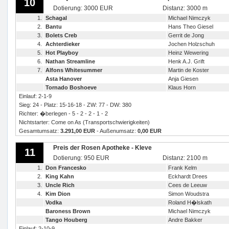
10
Dotierung: 3000 EUR
Distanz: 3000 m
1.
Schagal
Michael Nimczyk
2.
Bantu
Hans Theo Giesel
3.
Bolets Creb
Gerrit de Jong
4.
Achterdieker
Jochen Holzschuh
5.
Hot Playboy
Heinz Wewering
6.
Nathan Streamline
Henk A.J. Grift
7.
Alfons Whitesummer
Martin de Koster
Asta Hanover
Anja Giesen
Tornado Boshoeve
Klaus Horn
Einlauf: 2-1-9
Sieg: 24 - Platz: 15-16-18 - ZW: 77 - DW: 380
Richter: �berlegen - 5 - 2 - 2 - 1 - 2
Nichtstarter: Come on As (Transportschwierigkeiten)
Gesamtumsatz:
3.291,00 EUR
- Außenumsatz:
0,00 EUR
Preis der Rosen Apotheke - Kleve
11
Dotierung: 950 EUR
Distanz: 2100 m
1.
Don Francesko
Frank Kelm
2.
King Kahn
Eckhardt Drees
3.
Uncle Rich
Cees de Leeuw
4.
Kim Dion
Simon Woudstra
Vodka
Roland H�lskath
Baroness Brown
Michael Nimczyk
Tango Houberg
Andre Bakker
Einlauf: 2-10-9