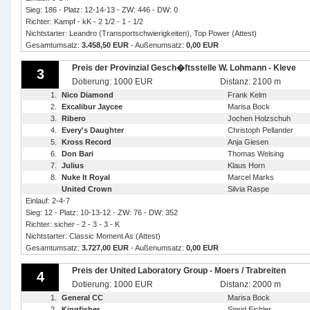
Sieg: 186 - Platz: 12-14-13 - ZW: 446 - DW: 0
Richter: Kampf - kK - 2 1/2 - 1 - 1/2
Nichtstarter: Leandro (Transportschwierigkeiten), Top Power (Attest)
Gesamtumsatz:
3.458,50 EUR
- Außenumsatz:
0,00 EUR
Preis der Provinzial Gesch�ftsstelle W. Lohmann - Kleve
3
Dotierung: 1000 EUR
Distanz: 2100 m
1.
Nico Diamond
Frank Kelm
2.
Excalibur Jaycee
Marisa Bock
3.
Ribero
Jochen Holzschuh
4.
Every's Daughter
Christoph Pellander
5.
Kross Record
Anja Giesen
6.
Don Bari
Thomas Welsing
7.
Julius
Klaus Horn
8.
Nuke It Royal
Marcel Marks
United Crown
Silvia Raspe
Einlauf: 2-4-7
Sieg: 12 - Platz: 10-13-12 - ZW: 76 - DW: 352
Richter: sicher - 2 - 3 - 3 - K
Nichtstarter: Classic Moment As (Attest)
Gesamtumsatz:
3.727,00 EUR
- Außenumsatz:
0,00 EUR
Preis der United Laboratory Group - Moers / Trabreiten
4
Dotierung: 1000 EUR
Distanz: 2000 m
1.
General CC
Marisa Bock
2.
Kingfisher
Sigrid Eichler