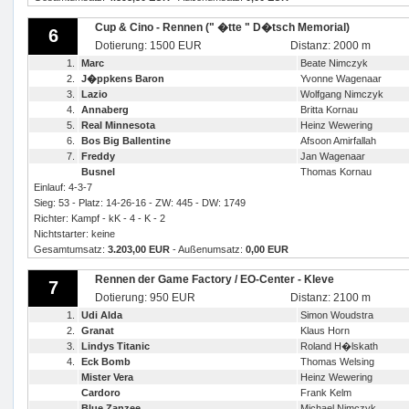
Cup & Cino - Rennen (" �tte " D�tsch Memorial)
6
Dotierung: 1500 EUR
Distanz: 2000 m
1.
Marc
Beate Nimczyk
2.
J�ppkens Baron
Yvonne Wagenaar
3.
Lazio
Wolfgang Nimczyk
4.
Annaberg
Britta Kornau
5.
Real Minnesota
Heinz Wewering
6.
Bos Big Ballentine
Afsoon Amirfallah
7.
Freddy
Jan Wagenaar
Busnel
Thomas Kornau
Einlauf: 4-3-7
Sieg: 53 - Platz: 14-26-16 - ZW: 445 - DW: 1749
Richter: Kampf - kK - 4 - K - 2
Nichtstarter: keine
Gesamtumsatz:
3.203,00 EUR
- Außenumsatz:
0,00 EUR
Rennen der Game Factory / EO-Center - Kleve
7
Dotierung: 950 EUR
Distanz: 2100 m
1.
Udi Alda
Simon Woudstra
2.
Granat
Klaus Horn
3.
Lindys Titanic
Roland H�lskath
4.
Eck Bomb
Thomas Welsing
Mister Vera
Heinz Wewering
Cardoro
Frank Kelm
Blue Zanzee
Michael Nimczyk