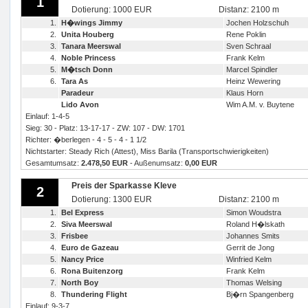
1
Dotierung: 1000 EUR
Distanz: 2100 m
1.
H�wings Jimmy
Jochen Holzschuh
2.
Unita Houberg
Rene Poklin
3.
Tanara Meerswal
Sven Schraal
4.
Noble Princess
Frank Kelm
5.
M�tsch Donn
Marcel Spindler
6.
Tara As
Heinz Wewering
Paradeur
Klaus Horn
Lido Avon
Wim A.M. v. Buytene
Einlauf: 1-4-5
Sieg: 30 - Platz: 13-17-17 - ZW: 107 - DW: 1701
Richter: �berlegen - 4 - 5 - 4 - 1 1/2
Nichtstarter: Steady Rich (Attest), Miss Barila (Transportschwierigkeiten)
Gesamtumsatz:
2.478,50 EUR
- Außenumsatz:
0,00 EUR
Preis der Sparkasse Kleve
2
Dotierung: 1300 EUR
Distanz: 2100 m
1.
Bel Express
Simon Woudstra
2.
Siva Meerswal
Roland H�lskath
3.
Frisbee
Johannes Smits
4.
Euro de Gazeau
Gerrit de Jong
5.
Nancy Price
Winfried Kelm
6.
Rona Buitenzorg
Frank Kelm
7.
North Boy
Thomas Welsing
8.
Thundering Flight
Bj�rn Spangenberg
Einlauf: 9-3-7