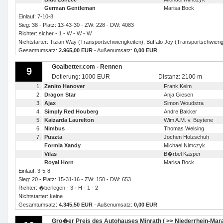
German Gentleman
Marisa Bock
Einlauf: 7-10-8
Sieg: 38 - Platz: 13-43-30 - ZW: 228 - DW: 4083
Richter: sicher - 1 - W - W - W
Nichtstarter: Tizian Way (Transportschwierigkeiten), Buffalo Joy (Transportschwierig
Gesamtumsatz:
2.965,00 EUR
- Außenumsatz:
0,00 EUR
Goalbetter.com - Rennen
9
Dotierung: 1000 EUR
Distanz: 2100 m
1.
Zenito Hanover
Frank Kelm
2.
Dragon Star
Anja Giesen
3.
Ajax
Simon Woudstra
4.
Simply Red Houberg
Andre Bakker
5.
Kaizarda Laurelton
Wim A.M. v. Buytene
6.
Nimbus
Thomas Welsing
7.
Puszta
Jochen Holzschuh
Formia Xandy
Michael Nimczyk
Vilas
B�rbel Kasper
Royal Horn
Marisa Bock
Einlauf: 3-5-8
Sieg: 20 - Platz: 15-31-16 - ZW: 150 - DW: 653
Richter: �berlegen - 3 - H - 1 - 2
Nichtstarter: keine
Gesamtumsatz:
4.345,50 EUR
- Außenumsatz:
0,00 EUR
Gro�er Preis des Autohauses Minrath ( >> Niederrhein-Mara