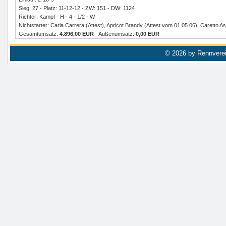
Sieg: 27 - Platz: 11-12-12 - ZW: 151 - DW: 1124
Richter: Kampf - H - 4 - 1/2 - W
Nichtstarter: Carla Carrera (Attest), Apricot Brandy (Attest vom 01.05.06), Caretto As
Gesamtumsatz:
4.896,00 EUR
- Außenumsatz:
0,00 EUR
© 2026 by Rennverei