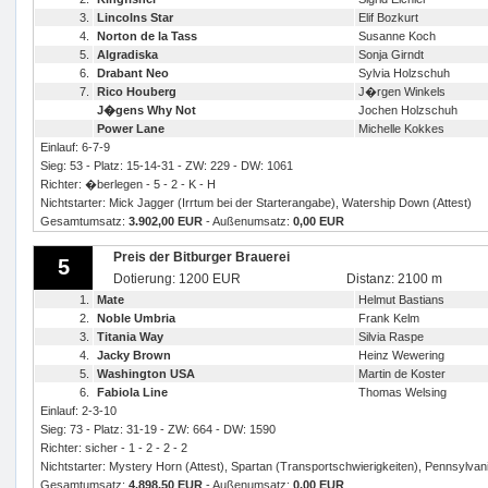
3.
Lincolns Star
Elif Bozkurt
4.
Norton de la Tass
Susanne Koch
5.
Algradiska
Sonja Girndt
6.
Drabant Neo
Sylvia Holzschuh
7.
Rico Houberg
J�rgen Winkels
J�gens Why Not
Jochen Holzschuh
Power Lane
Michelle Kokkes
Einlauf: 6-7-9
Sieg: 53 - Platz: 15-14-31 - ZW: 229 - DW: 1061
Richter: �berlegen - 5 - 2 - K - H
Nichtstarter: Mick Jagger (Irrtum bei der Starterangabe), Watership Down (Attest)
Gesamtumsatz:
3.902,00 EUR
- Außenumsatz:
0,00 EUR
Preis der Bitburger Brauerei
5
Dotierung: 1200 EUR
Distanz: 2100 m
1.
Mate
Helmut Bastians
2.
Noble Umbria
Frank Kelm
3.
Titania Way
Silvia Raspe
4.
Jacky Brown
Heinz Wewering
5.
Washington USA
Martin de Koster
6.
Fabiola Line
Thomas Welsing
Einlauf: 2-3-10
Sieg: 73 - Platz: 31-19 - ZW: 664 - DW: 1590
Richter: sicher - 1 - 2 - 2 - 2
Nichtstarter: Mystery Horn (Attest), Spartan (Transportschwierigkeiten), Pennsylvani
Gesamtumsatz:
4.898,50 EUR
- Außenumsatz:
0,00 EUR