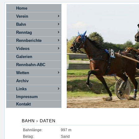
Home
Verein
Bahn
Renntag
Rennberichte
Videos
Galerien
Rennbahn-ABC
Wetten
Archiv
Links
Impressum
Kontakt
BAHN › DATEN
Bahnlänge:
997 m
Belag:
Sand